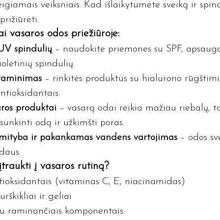
eigiamais veiksniais. Kad išlaikytumėte sveiką ir spin
rižiūrėti.
ai vasaros odos priežiūroje:
V spindulių
 – naudokite priemones su SPF, apsaug
ioletinių spindulių.
 raminimas
 – rinkitės produktus su hialurono rūgštimi,
ntioksidantais.
ros produktai
 – vasarą odai reikia mažiau riebalų, t
sunkinti odą ir užkimšti poras.
mityba ir pakankamas vandens vartojimas
 – odos sv
daus.
traukti į vasaros rutiną?
ioksidantais (vitaminas C, E, niacinamidas)
rškikliai ir geliai
su raminančiais komponentais