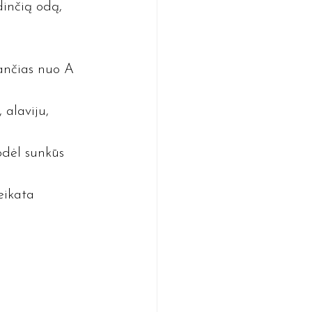
dinčią odą, 
ančias nuo A 
 alaviju, 
odėl sunkūs 
eikata 