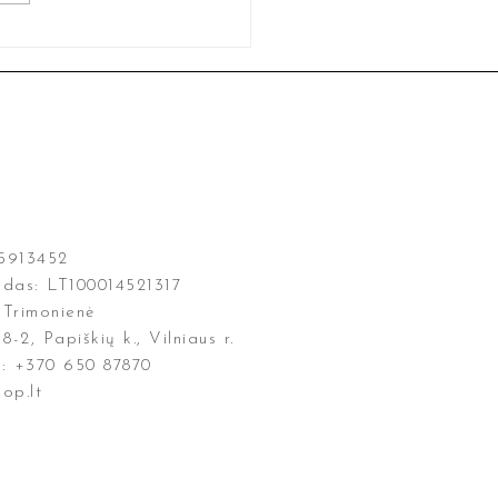
05913452
das: LT100014521317
 Trimonienė
8-2, Papiškių k., Vilniaus r.
s: +370 650 87870
op.lt