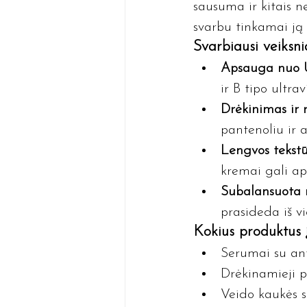
sausuma ir kitais n
svarbu tinkamai ją p
Svarbiausi veiksni
Apsauga nuo U
ir B tipo ultrav
Drėkinimas ir
pantenoliu ir a
Lengvos tekstū
kremai gali ap
Subalansuota 
prasideda iš vi
Kokius produktus į
Serumai su ant
Drėkinamieji pu
Veido kaukės 