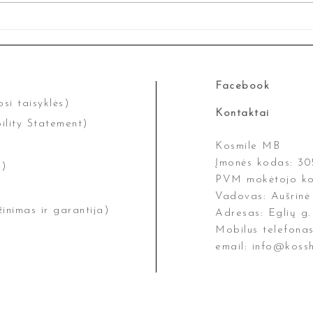
Kineziologinis Teipavimas
Facebook
si taisyklės)
Kontaktai
ility Statement)
Kosmile MB
Įmonės kodas: 3
y)
PVM mokėtojo ko
Vadovas: Aušrinė
žinimas ir garantija)
Adresas: Eglių g. 
Mobilus telefona
email:
info@kossh