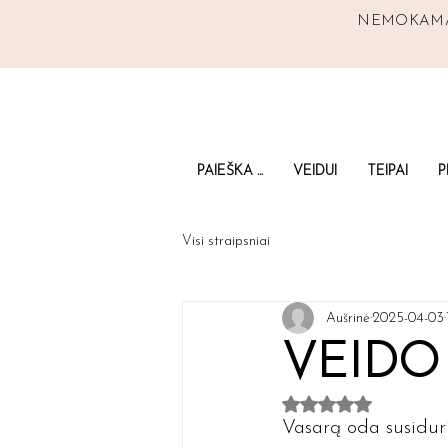
NEMOKAMAS
PAIEŠKA ...
VEIDUI
TEIPAI
P
Visi straipsniai
Aušrinė
2025-04-03
VEIDO
Įvertinta NaN iš 5 ž
Vasarą oda susiduria