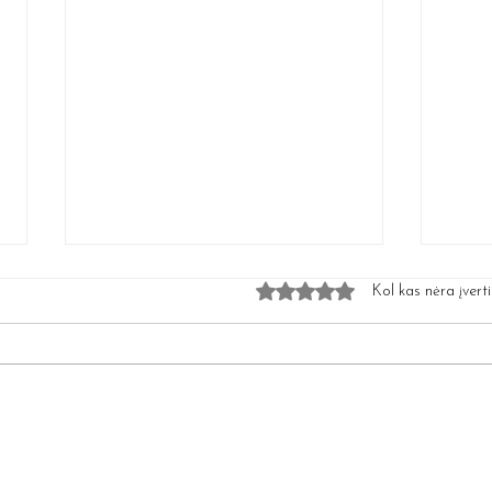
Įvertinta 0 iš 5 žvaigžduč
Kol kas nėra įvert
Teipavimas Grožio Srityje:
Sulfa
Inovatyvus Veido
veng