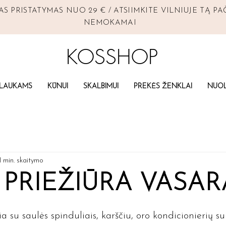
 PRISTATYMAS NUO 29 € / ATSIIMKITE VILNIUJE TĄ PA
NEMOKAMAI
KOSSHOP
LAUKAMS
KŪNUI
SKALBIMUI
PREKĖS ŽENKLAI
NUOL
1 min. skaitymo
 PRIEŽIŪRA VASAR
vaigždučių.
 su saulės spinduliais, karščiu, oro kondicionierių su