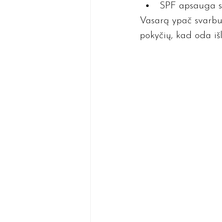
SPF apsauga su
Vasarą ypač svarbu a
pokyčių, kad oda išli