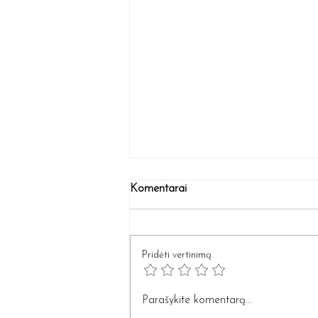
Komentarai
Pridėti vertinimą
Kaukė, kurią norėsite naudoti
Parašykite komentarą...
kasnakt !