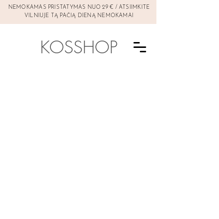
NEMOKAMAS PRISTATYMAS NUO 29 € / ATSIIMKITE
VILNIUJE TĄ PAČIĄ DIENĄ NEMOKAMAI
KOSSHOP
Atsiprašome, šitos prekės nėra
Ieškoti prekių
Mano paskyra
Sekti užsakymą
Pirkinių krepšys
Rodyti kainas
EUR