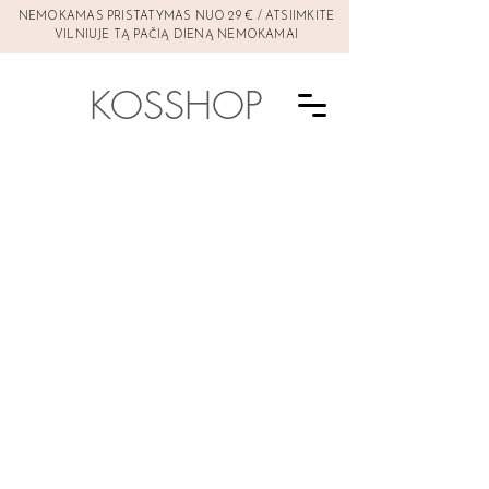
NEMOKAMAS PRISTATYMAS NUO 29 € / ATSIIMKITE
VILNIUJE TĄ PAČIĄ DIENĄ NEMOKAMAI
KOSSHOP
Pėdų priežiūra
Parduotuvė
/
KŪNUI
/
Pėdų priežiūra
Atrinkti pagal
Filtrai
Ištrinti viską
Filtrai
Ištrinti viską
Kaina
Ištrinti
Kaina
Ištrinti
nuo
–