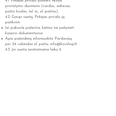
4.1. Pirkėjas privalo pateikti tikslius
pristatymo duomenis (vardas, adresas,
pašto kodas, tel. nr., el. paštas).
4.2. Gavęs siuntą, Pirkėjas privalo ją
patikrinti:
Jei pakuotė pažeista, būtina tai pažymėti
kurjerio dokumentuose.
Apie pažeidimą informuokite Pardavėją
per 24 valandas el. paštu:
info@kosshop.lt
.
4.3. Jei siunta neatsiimama laiku iš
paštomato ar kurjerio, o prekės
grąžinamos atgal Pardavėjui, papildomos
siuntimo išlaidos gali būti išskaičiuotos iš
grąžinamos sumos.
5. Užsienio siuntimas
Šiuo metu
www.kosshop.lt
prekes siunčia tik
Lietuvos teritorijoje. Jei planuojate
užsakymą į užsienį, prašome susisiekti su
mumis individualiai.
6. Pardavėjo teisės