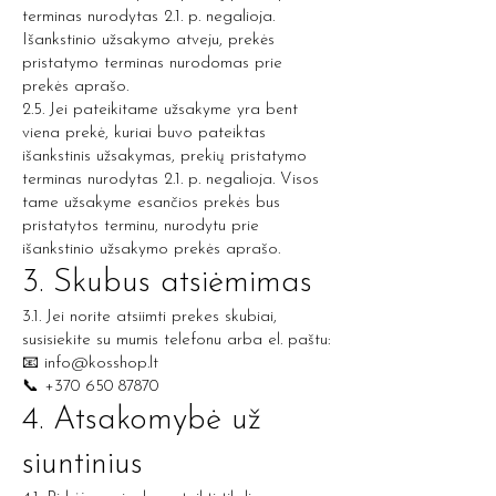
terminas nurodytas 2.1. p. negalioja.
Išankstinio užsakymo atveju, prekės
pristatymo terminas nurodomas prie
prekės aprašo.
2.5. Jei pateikitame užsakyme yra bent
viena prekė, kuriai buvo pateiktas
išankstinis užsakymas, prekių pristatymo
terminas nurodytas 2.1. p. negalioja. Visos
tame užsakyme esančios prekės bus
pristatytos terminu, nurodytu prie
išankstinio užsakymo prekės aprašo.
3. Skubus atsiėmimas
3.1. Jei norite atsiimti prekes skubiai,
susisiekite su mumis telefonu arba el. paštu:
📧
info@kosshop.lt
📞 +370 650 87870
4. Atsakomybė už
siuntinius