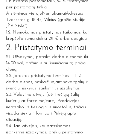
LP Express paštomatai 2,50 €Pristatymas
per paštomatų tinklą
Atsiėmimas vietojeNemokamaiAdresas:
Tvankstos g. 18-45, Vilnius (grožio studija
„ŽA Style“)
1.2. Nemokamas pristatymas taikomas, kai
krepšelio suma siekia 29 € arba daugiau.
2. Pristatymo terminai
2.1. Užsakymai, pateikti darbo dienomis iki
14:00 val., dažniausiai išsiunčiami tą pačią
dieną.
2.2. Įprastas pristatymo terminas – 1–2
darbo dienos, neskaičiuojant savaitgalių ir
švenčių, išskyrus išankstinius užsakymus.
2.3. Vėlavimo atveju (dėl trečiųjų šalių –
kurjerių ar force majeure) Pardavėjas
neatsako už tiesioginius nuostolius, tačiau
visada siekia informuoti Pirkėją apie
situaciją.
2.4. Tais atvejais, kai pateikiamas
išankstinis užsakymas, prekių pristatymo