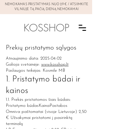
NEMOKAMAS PRISTATYMAS NUO 29 € / ATSIIMKITE
VILNIUJE TĄ PAČIĄ DIENĄ NEMOKAMAI
KOSSHOP
Prekių pristatymo sąlygos
Atnaujinimo data:
2025-04-02
Galioja svetainėje:
www.kosshop.lt
Paslaugos teikėjas: Kosmile MB
1. Pristatymo būdai ir
kainos
1.1. Prekės pristatomos šiais būdais:
Pristatymo būdasKainaPastabos
Omniva paštomatai (visoje Lietuvoje) 2,50
€ Užsakymai pristatomi į pasirinktą
terminalą