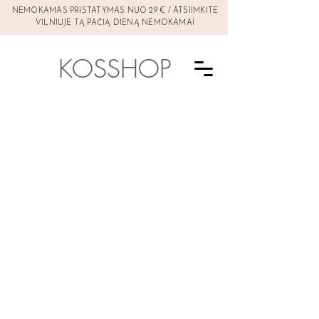
NEMOKAMAS PRISTATYMAS NUO 29 € / ATSIIMKITE
VILNIUJE TĄ PAČIĄ DIENĄ NEMOKAMAI
KOSSHOP
Parduotuvė
/
VEIDUI
/
Dekoratyvinė kosmetika